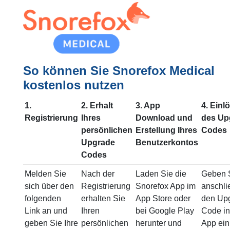
So können Sie Snorefox Medical
kostenlos nutzen
1.
2. Erhalt
3. App
4. Einl
Registrierung
Ihres
Download und
des Up
persönlichen
Erstellung Ihres
Codes
Upgrade
Benutzerkontos
Codes
Melden Sie
Nach der
Laden Sie die
Geben 
sich über den
Registrierung
Snorefox App im
anschl
folgenden
erhalten Sie
App Store oder
den Up
Link an und
Ihren
bei Google Play
Code in
geben Sie Ihre
persönlichen
herunter und
App ein