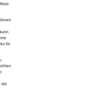
 Male
dieses
 kann
leme
ko für
u
rhöhtes
o
 die