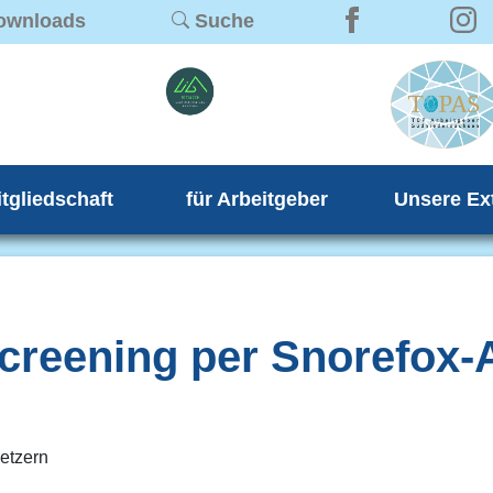
ownloads
Suche
itgliedschaft
für Arbeitgeber
Unsere Ex
screening per Snorefox-
setzern