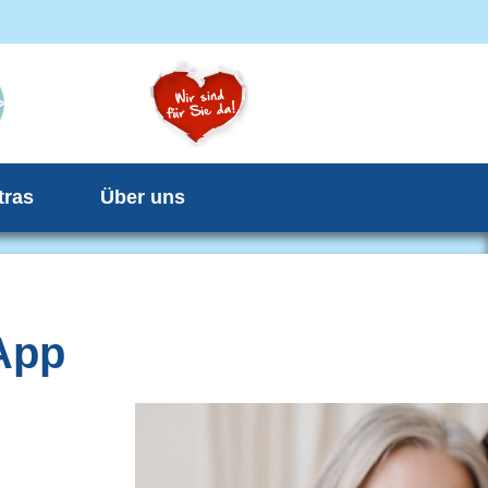
tras
Über uns
App