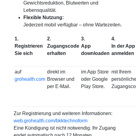
Gewichtsreduktion, Blutwerten und
Lebensqualität.
Flexible Nutzung:
Jederzeit mobil verfügbar – ohne Wartezeiten.
1.
2.
3.
4.
Registrieren
Zugangscode
App
In der App
Sie sich
erhalten
downloaden
anmelden
auf
direkt im
im App Store
mit Ihrem
grohealth.com
Browser und
oder Google
persönlich
per E-Mail.
Play Store.
Zugangsco
Zur Registrierung und weiteren Informationen:
web.grohealth.com/bkktechnoform
Eine Kündigung ist nicht notwendig. Ihr Zugang
endet automatisch nach 12 Monaten.