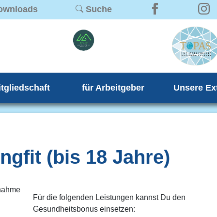
ownloads
Suche
itgliedschaft
für Arbeitgeber
Unsere Ex
fit (bis 18 Jahre)
lnahme
Für die folgenden Leistungen kannst Du den
Gesundheitsbonus einsetzen: