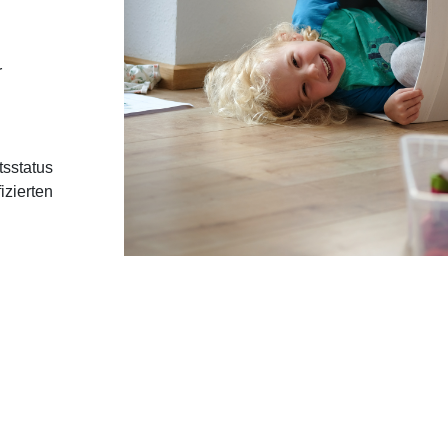
r
tsstatus
izierten