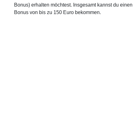
Bonus) erhalten möchtest. Insgesamt kannst du einen
Bonus von bis zu 150 Euro bekommen.