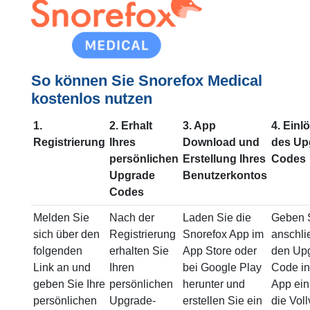
So können Sie Snorefox Medical
kostenlos nutzen
1.
2. Erhalt
3. App
4. Einl
Registrierung
Ihres
Download und
des Up
persönlichen
Erstellung Ihres
Codes
Upgrade
Benutzerkontos
Codes
Melden Sie
Nach der
Laden Sie die
Geben 
sich über den
Registrierung
Snorefox App im
anschl
folgenden
erhalten Sie
App Store oder
den Up
Link an und
Ihren
bei Google Play
Code in
geben Sie Ihre
persönlichen
herunter und
App ein
persönlichen
Upgrade-
erstellen Sie ein
die Voll