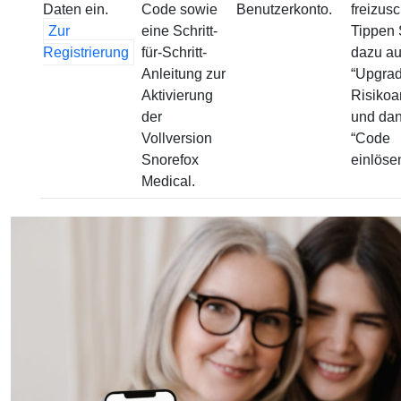
Daten ein.
Code sowie
Benutzerkonto.
freizusc
Zur
eine Schritt-
Tippen 
Registrierung
für-Schritt-
dazu au
Anleitung zur
“Upgrad
Aktivierung
Risikoa
der
und dan
Vollversion
“Code
Snorefox
einlösen
Medical.