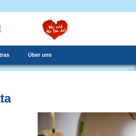
tras
Über uns
ta