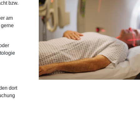
cht bzw.
der am
e gerne
oder
tologie
den dort
suchung