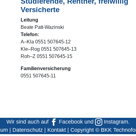
Studierende, Rentner, freiwillig
Versicherte
Leitung
Beate Patt-Wazinski
Telefon:
A–Kla 0551 507645-12
Kle–Rog 0551 507645-13
Roh–Z 0551 507645-15
Familienversicherung
0551 507645-11
Wir sind auch auf
Facebook
und
Instagram
.
sum
|
Datenschutz
|
Kontakt
| Copyright © BKK Technof