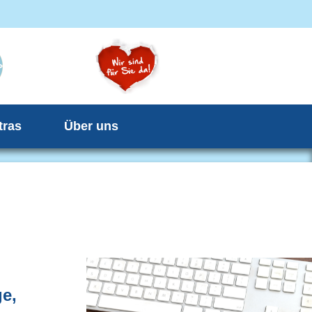
tras
Über uns
ge,